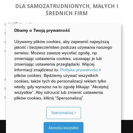
DLA SAMOZATRUDNIONYCH, MAŁYCH I
ŚREDNICH FIRM
®
SKP
Start Firma
Dbamy o Twoją prywatność
®
FakturaExpert
®
Używamy plików cookies, aby zapewnić najwyższą
JPK LINK
jakość i bezpieczeństwo podczas używania naszego
®
MASS-PIT Format
serwisu. Możesz zawsze wycofać zgodę, np.
zmieniając ustawienia cookies, usuwając je lub
zmieniając ustawienia przeglądarki. Więcej
DLA BIUR RACHUNKOWYCH
informacji znajdziesz tu:
Polityka prywatności
i
plików cookies. Będziemy używać wszystkich
®
SKP
Start Biuro
cookies, także tych do personalizacji reklam tylko
wtedy, gdy wyrazisz na to zgodę klikając “Akceptuj
®
JPK LINK
wszystkie”. Aby odrzucić lub zmienić ustawienia
®
PIT Format
plików cookies, kliknij “Spersonalizuj”.
Spersonalizuj >
Akceptuj wszystkie
2026 © Wszystkie prawa zastrzezone.