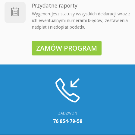
Przydatne raporty
Wygenerujesz statusy wszystkich deklaracji wraz z
ich ewentualnymi numerami błędów, zestawienia
nadpłat i niedopłat podatku
ZAMÓW PROGRAM
ZADZWOŃ
76 854-79-58